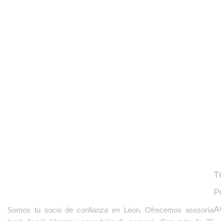
A
T
P
A
Somos tu socio de confianza en León. Ofrecemos asesoría